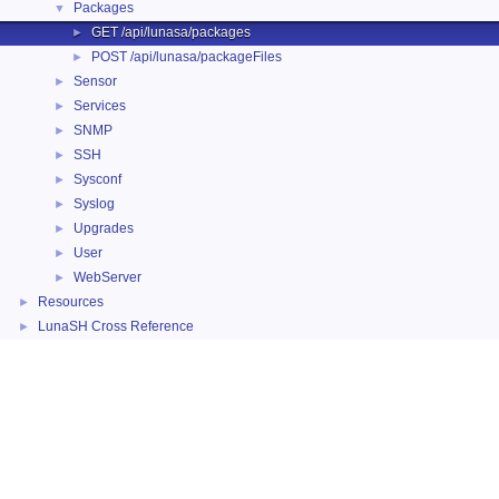
Packages
▼
GET /api/lunasa/packages
►
POST /api/lunasa/packageFiles
►
Sensor
►
Services
►
SNMP
►
SSH
►
Sysconf
►
Syslog
►
Upgrades
►
User
►
WebServer
►
Resources
►
LunaSH Cross Reference
►