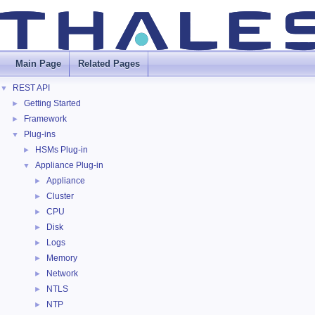
Main Page
Related Pages
REST API
▼
Getting Started
►
Framework
►
Plug-ins
▼
HSMs Plug-in
►
Appliance Plug-in
▼
Appliance
►
Cluster
►
CPU
►
Disk
►
Logs
►
Memory
►
Network
►
NTLS
►
NTP
►